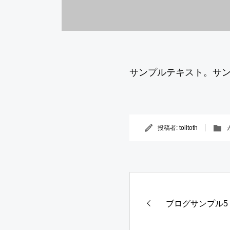
サンプルテキスト。サ
投稿者:
tolitoth
ブログサンプル5