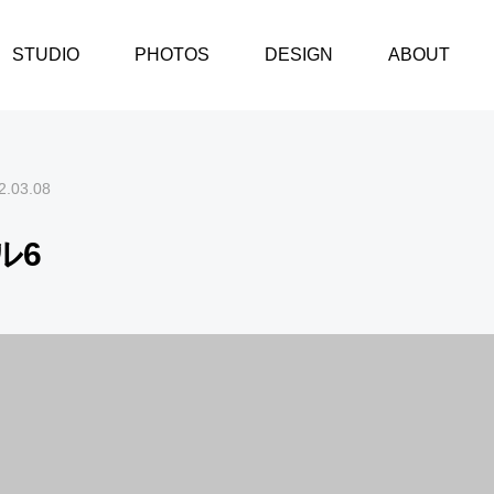
1
ブログサンプル6
STUDIO
PHOTOS
DESIGN
ABOUT
2.03.08
ル6