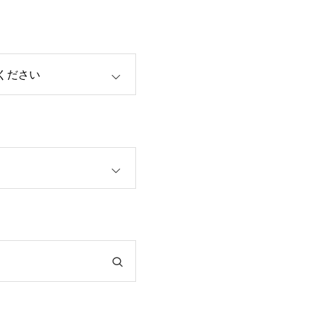
OPEN
OPEN