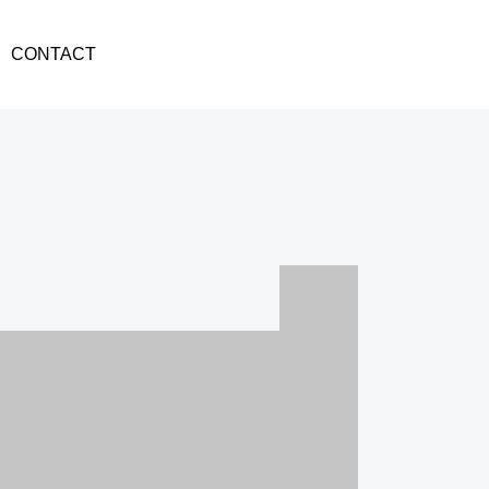
CONTACT